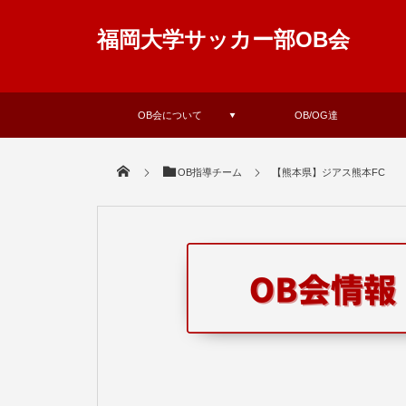
福岡大学サッカー部OB会
OB会について
OB/OG達
OB指導チーム
【熊本県】ジアス熊本FC